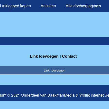
Linktegoed kopen
Artikelen
Alle dochterpagina's
Link toevoegen
Contact
Link toevoegen
ight © 2021 Onderdeel van
BaakmanMedia
&
Vrolijk Internet S